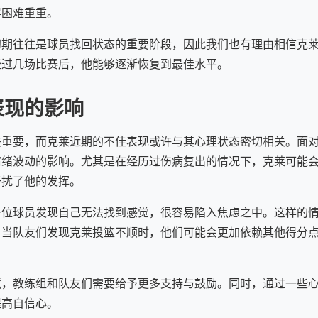
得困难重重。
初期往往是球员找回状态的重要阶段，因此我们也有理由相信克
经过几场比赛后，他能够逐渐恢复到最佳水平。
表现的影响
关重要，而克莱近期的不佳表现或许与其心理状态密切相关。面
情绪波动的影响。尤其是在经历过伤病复出的情况下，克莱可能
干扰了他的发挥。
一位球员发现自己无法找到感觉，很容易陷入焦虑之中。这样的
，当队友们发现克莱投篮不顺时，他们可能会更加依赖其他得分
境，教练组和队友们需要给予更多支持与鼓励。同时，通过一些
提高自信心。