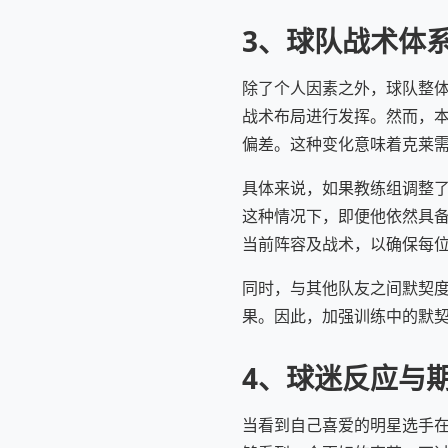
3、球队战术体
除了个人因素之外，球队整体
战术布局进行发挥。然而，
偏差。这种变化意味着克莱
具体来说，如果教练组调整
这种情况下，即便他依然具
当前阵容及战术，以确保每
同时，与其他队友之间默契
果。因此，加强训练中的默
4、球迷反应与
当看到自己喜爱的明星选手