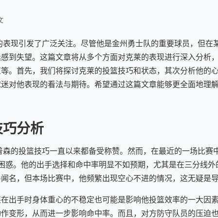
文
的表现引发了广泛关注。尽管他是金州勇士队的重要球员，但在
迷感到失望。这篇文章将从多个方面对克莱的表现进行深入分析
应等。首先，我们将探讨克莱的投篮技巧和状态，其次分析他的
球迷对他表现的看法与期待。希望通过这篇文章能够更全面地理
技巧分析
普森的投篮技巧一直以来都备受称赞。然而，在最近的一场比赛
到困惑。他的出手选择和命中率明显不如预期，尤其是在三分线外
手闻名，但本场比赛中，他频繁出现空心不进的情况，这无疑是
莱在出手时身体重心的不稳定也可能是影响他投篮效率的一大因
动作变形，从而进一步影响命中率。而且，对方防守队员的压迫