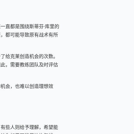
一直都是围绕斯蒂芬·库里的
整，都可能导致原有战术有所
少了给克莱创造机会的次数。
因此，需要教练团队及时评估
的机会，也难以创造理想效
，有些人则给予理解，希望能