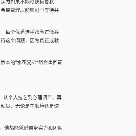
丝认为如果不能尽快恢复状
，希望管理层能够耐心等待并
伏，每个优秀选手都有过低谷
看待这个问题，因为真正成就
版本的“水花兄弟”组合重回巅
。从个人技艺到心理调节，再
运动员，无论是在顺境还是逆
阻，他都能凭借自身实力和团队