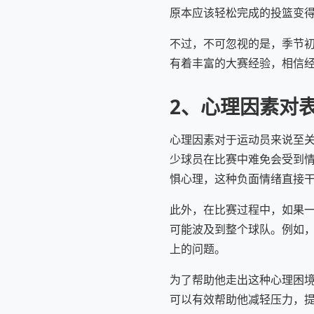
原本应该轻松完成的投篮变
不过，不可忽视的是，季节
有着丰富的大赛经验，相信
2、心理因素对
心理因素对于运动员来说至
少球员在比赛中难免会受到
惧心理，这种负面情绪直接
此外，在比赛过程中，如果
可能波及到整个球队。例如
上的问题。
为了帮助他走出这种心理困
可以有效帮助他减轻压力，