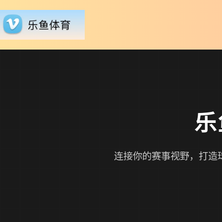
乐
连接你的赛事视野，打造